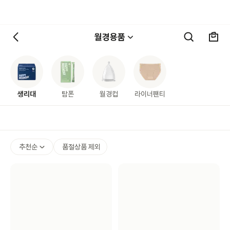
월경용품
생리대
탐폰
월경컵
라이너팬티
추천순
품절상품 제외