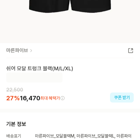
마른파이브
쉬어 모달 트렁크 블랙(M/L/XL)
22,500
27
%
16,470
쿠폰 받기
최대 혜택가
기본 정보
배송표기
마른파이브_모달블랙M, 마른파이브_모달블랙L, 마른파이