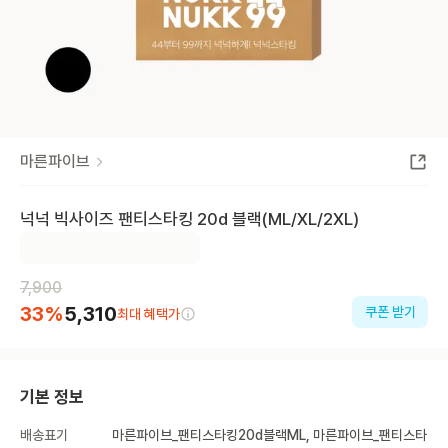
마른파이브
넉넉 빅사이즈 팬티스타킹 20d 블랙(ML/XL/2XL)
7,900
33
%
5,310
쿠폰 받기
최대 혜택가
기본 정보
배송표기
마른파이브_팬티스타킹20d블랙ML, 마른파이브_팬티스타