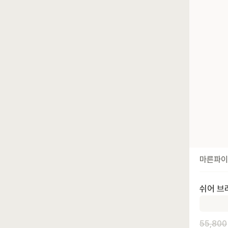
마른파이
쉬어 브라
55,800