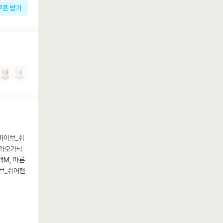
쿠폰 받기
파이브_쉬
브라오가닉
M, 마른
브_쉬어팬