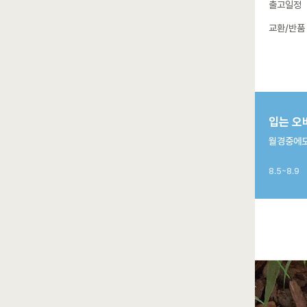
출고일정
교환/반품
입는 오
월경중에도
8.5~8.9