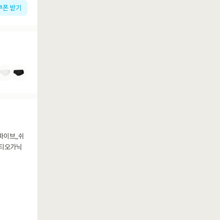
쿠폰 받기
파이브_쉬
팬티오가닉