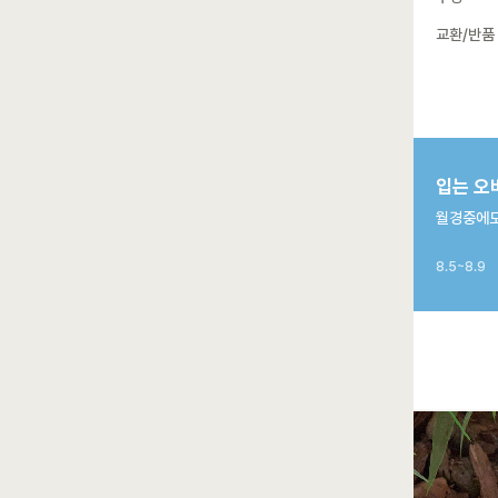
교환/반품
입는 오
월경중에도
8.5~8.9