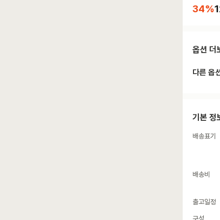
34
%
1
옵션 더
다른 옵
기본 정
배송표기
배송비
출고일정
구성