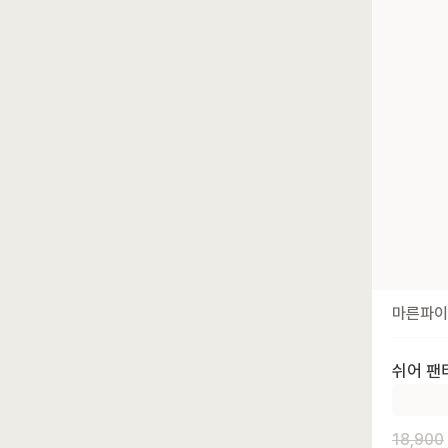
마른파이
쉬어 팬티
18,900