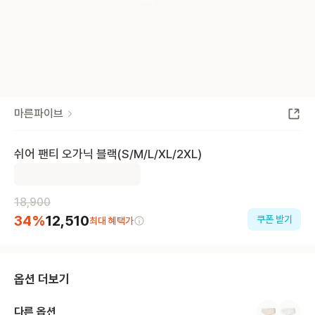
마른파이브
쉬어 팬티 오가닉 블랙(S/M/L/XL/2XL)
18,900
34
%
12,510
쿠폰 받기
최대 혜택가
옵션 더보기
다른 옵션