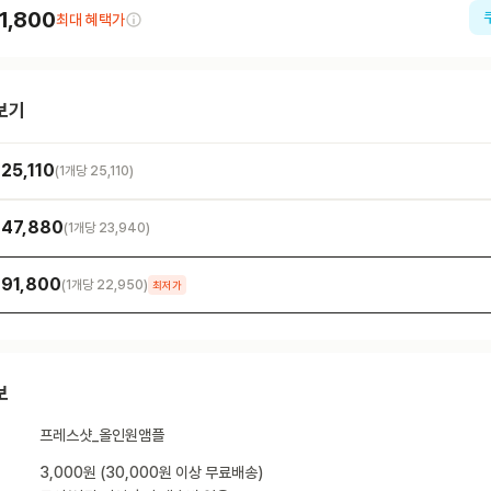
1,800
최대 혜택가
보기
25,110
(1개당
25,110
)
47,880
(1개당
23,940
)
91,800
(1개당
22,950
)
최저가
보
프레스샷_올인원앰플
3,000원 (30,000원 이상 무료배송)