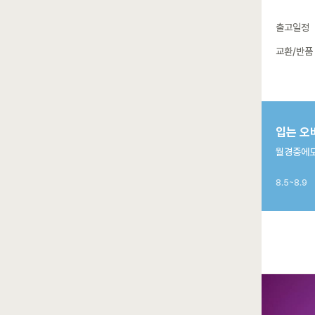
출고일정
교환/반품
입는 오
월경중에도
8.5~8.9