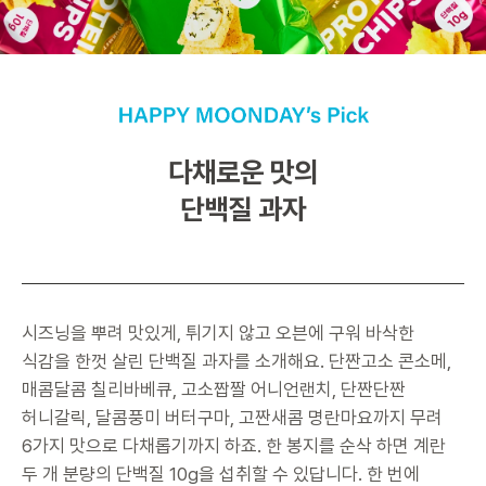
다채로운 맛의
단백질 과자
시즈닝을 뿌려 맛있게, 튀기지 않고 오븐에 구워 바삭한
식감을 한껏 살린 단백질 과자를 소개해요. 단짠고소 콘소메,
매콤달콤 칠리바베큐, 고소짭짤 어니언랜치, 단짠단짠
허니갈릭, 달콤풍미 버터구마, 고짠새콤 명란마요까지 무려
6가지 맛으로 다채롭기까지 하죠. 한 봉지를 순삭 하면 계란
두 개 분량의 단백질 10g을 섭취할 수 있답니다. 한 번에