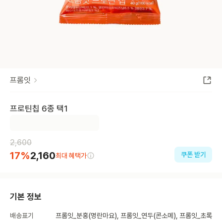
프롬잇
프로틴칩 6종 택1
2,600
17
%
2,160
쿠폰 받기
최대 혜택가
기본 정보
배송표기
프롬잇_분홍(명란마요), 프롬잇_연두(콘소메), 프롬잇_초록