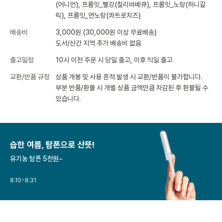
(어니언), 프롬잇_빨강(칠리바베큐), 프롬잇_노랑(허니갈
릭), 프롬잇_연노랑(콰트로치즈)
배송비
3,000원 (30,000원 이상 무료배송)
도서/산간 지역 추가 배송비 없음
출고일정
10시 이전 주문 시 당일 출고, 이후 익일 출고
교환/반품 규정
상품 개봉 및 사용 흔적 발생 시 교환/반품이 불가합니다.
부분 반품/환불 시 개별 상품 금액만큼 차감된 후 환불될 수
있습니다.
습한 여름, 탐폰으로 산뜻!
유기농 탐폰 5천원~
8.10~8.31