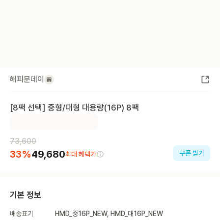
해피문데이
[8팩 선택] 중형/대형 대용량(16P) 8팩
73,600
33
%
49,680
쿠폰 받기
최대 혜택가
기본 정보
배송표기
HMD_중16P_NEW, HMD_대16P_NEW