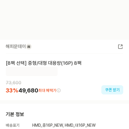
해피문데이
[8팩 선택] 중형/대형 대용량(16P) 8팩
73,600
33
%
49,680
쿠폰 받기
최대 혜택가
기본 정보
배송표기
HMD_중16P_NEW, HMD_대16P_NEW