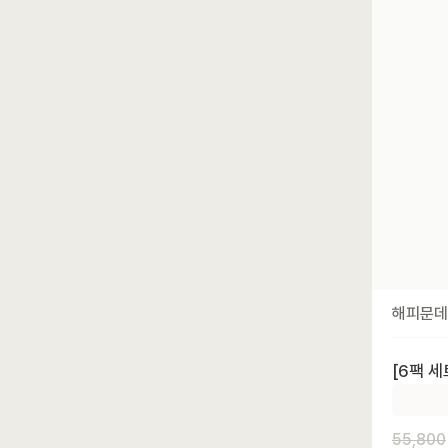
해피문데
[6팩 세
55,800