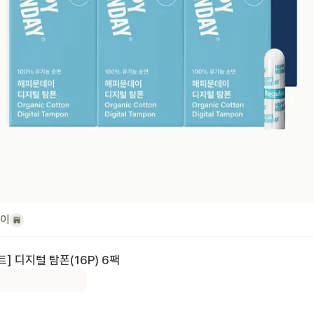
이
트] 디지털 탐폰(16P) 6팩