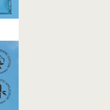
해피문데이 혜택 중복 적용
~8.31