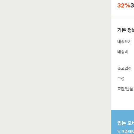
32
%
3
기본 정
배송표기
배송비
출고일정
구성
교환/반품
입는 오
월경중에도