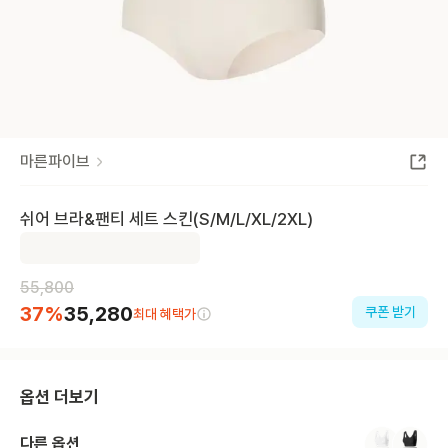
마른파이브
쉬어 브라&팬티 세트 스킨(S/M/L/XL/2XL)
55,800
37
%
35,280
쿠폰 받기
최대 혜택가
옵션 더보기
다른 옵션