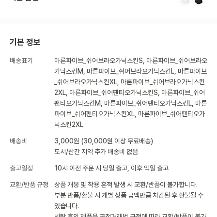
기본 정보
배송표기
마른파이브_쉬어브라오가닉스킨S, 마른파이브_쉬어브라오
가닉스킨M, 마른파이브_쉬어브라오가닉스킨L, 마른파이브
_쉬어브라오가닉스킨XL, 마른파이브_쉬어브라오가닉스킨
2XL, 마른파이브_쉬어팬티오가닉스킨S, 마른파이브_쉬어
팬티오가닉스킨M, 마른파이브_쉬어팬티오가닉스킨L, 마른
파이브_쉬어팬티오가닉스킨XL, 마른파이브_쉬어팬티오가
닉스킨2XL
배송비
3,000원 (30,000원 이상 무료배송)
도서/산간 지역 추가 배송비 없음
출고일정
10시 이전 주문 시 당일 출고, 이후 익일 출고
교환/반품 규정
상품 개봉 및 착용 흔적 발생 시 교환/반품이 불가합니다.
부분 반품/환불 시 개별 상품 금액만큼 차감된 후 환불될 수
있습니다.
세탁 후의 제품은 공정거래법 규정에 따라 교환/반품이 불가