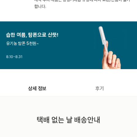
합니다.
습한 여름, 탐폰으로 산뜻!
유기농 탐폰 5천원~
8.10~8.31
상세 정보
후기