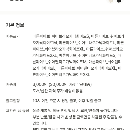
기본 정보
배송표기
마른파이브_쉬어브라오가닉화이트S, 마른파이브_쉬어브라
오가닉화이트M, 마른파이브_쉬어브라오가닉화이트L, 마른
파이브_쉬어브라오가닉화이트XL, 마른파이브_쉬어브라오
가닉화이트2XL, 마른파이브_쉬어팬티오가닉화이트S, 마
른파이브_쉬어팬티오가닉화이트M, 마른파이브_쉬어팬티
오가닉화이트L, 마른파이브_쉬어팬티오가닉화이트XL, 마
른파이브_쉬어팬티오가닉화이트2XL
배송비
3,000원 (30,000원 이상 무료배송)
도서/산간 지역 추가 배송비 없음
출고일정
10시 이전 주문 시 당일 출고, 이후 익일 출고
교환/반품 규정
상품 개봉 및 착용 흔적 발생 시 교환/반품이 불가합니다.
부분 반품/환불 시 개별 상품 금액만큼 차감된 후 환불될 수
있습니다.
세탁 후의 제품은 공정거래법 규정에 따라 교환/반품이 불가