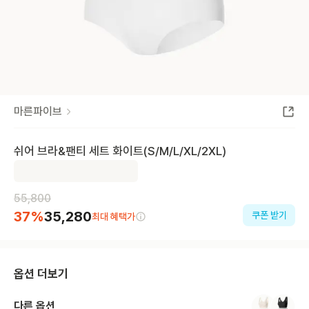
마른파이브
쉬어 브라&팬티 세트 화이트(S/M/L/XL/2XL)
55,800
37
%
35,280
쿠폰 받기
최대 혜택가
옵션 더보기
다른 옵션