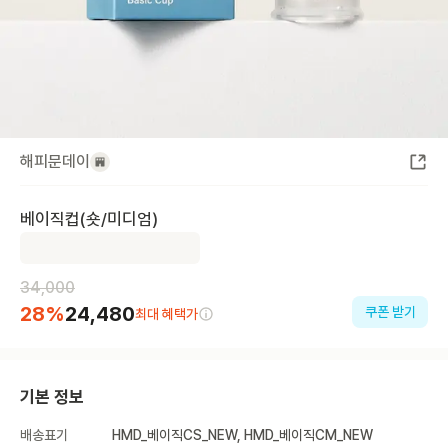
해피문데이
베이직컵(숏/미디엄)
34,000
28
%
24,480
쿠폰 받기
최대 혜택가
기본 정보
배송표기
HMD_베이직CS_NEW, HMD_베이직CM_NEW