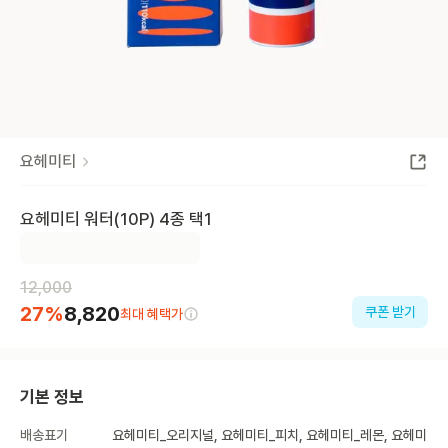
요헤미티
요헤미티 워터(10P) 4종 택1
12,000
27
%
8,820
쿠폰 받기
최대 혜택가
기본 정보
배송표기
요헤미티_오리지널, 요헤미티_피치, 요헤미티_레몬, 요헤미