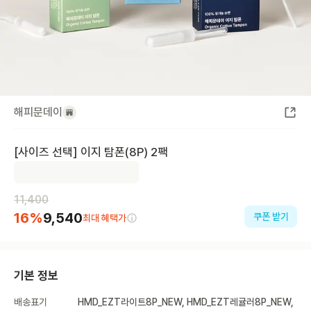
해피문데이
[사이즈 선택] 이지 탐폰(8P) 2팩
11,400
16
%
9,540
쿠폰 받기
최대 혜택가
기본 정보
배송표기
HMD_EZT라이트8P_NEW, HMD_EZT레귤러8P_NEW,