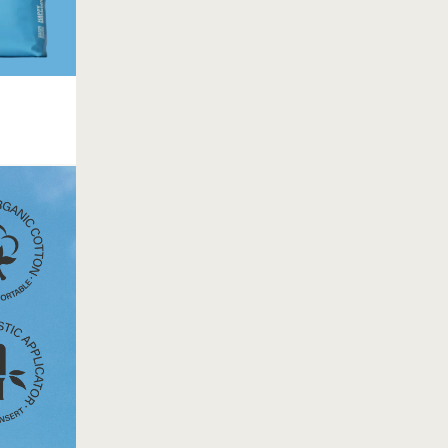
해피문데이 혜택 중복 적용
~8.31