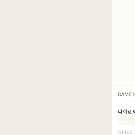
DAME
다회용 
51,100