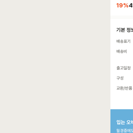
19
%
4
기본 정
배송표기
배송비
출고일정
구성
교환/반품
입는 오
월경중에도