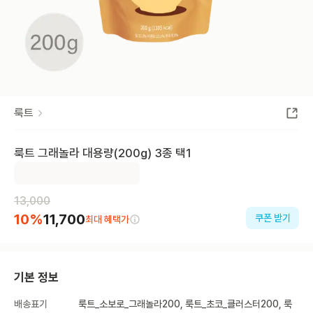
룩트
룩트 그래놀라 대용량(200g) 3종 택1
13,000
10
%
11,700
쿠폰 받기
최대 혜택가
기본 정보
배송표기
룩트_소보로_그래놀라200, 룩트_초코_클러스터200, 룩