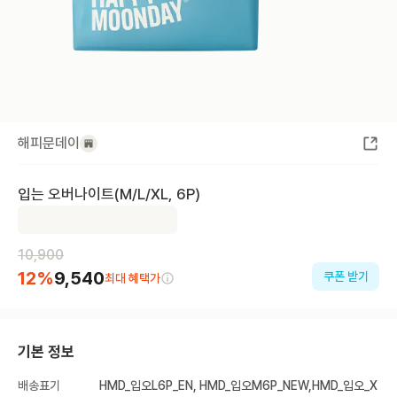
해피문데이
입는 오버나이트(M/L/XL, 6P)
10,900
12
%
9,540
쿠폰 받기
최대 혜택가
기본 정보
배송표기
HMD_입오L6P_EN, HMD_입오M6P_NEW,HMD_입오_X